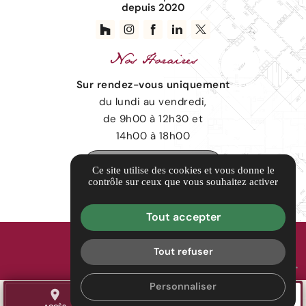
depuis 2020
Nos
Horaires
Sur rendez-vous uniquement
du lundi au vendredi,
de 9h00 à 12h30 et
14h00 à 18h00
Prendre rendez-vous
Ce site utilise des cookies et vous donne le
contrôle sur ceux que vous souhaitez activer
Tout accepter
Guide local
Informations complémentaires
Tout refuser
Mentions légales
Politique de confidentialité
Gestion des cookies
Personnaliser
place
call
mail