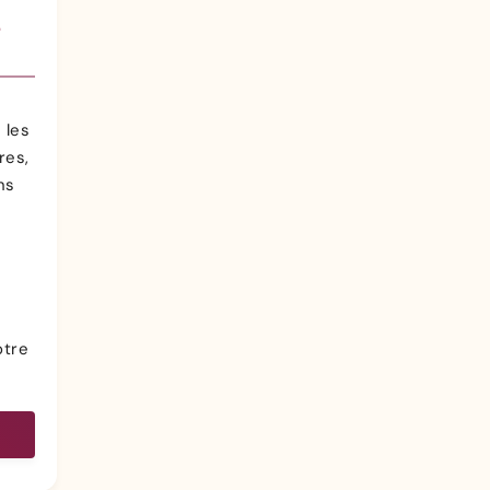
e
 les
res,
ns
otre