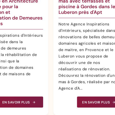
e en Architecture
mas avec terrasses et
e pour la
piscine à Gordes dans l
on et
Luberon près d'Apt
tation de Demeures
es
Notre Agence Inspirations
d'Intérieurs, spécialisée dans
spirations d'Intérieurs
rénovations de belles demeu
isée dans la
domaines agricoles et maiso
n de demeures
de maitre, en Provence et le
la réhabilitation de
Luberon vous propose de
insi que la
découvrir une de nos
tion de domaines
réalisations de rénovation.
et de maisons de
Découvrez la rénovation d'un
mas à Gordes, réalisée par n
Agence d'A...
EN SAVOIR PLUS
EN SAVOIR PLUS