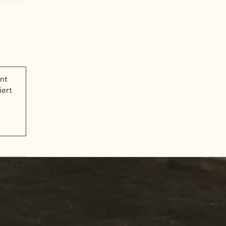
ant
iert